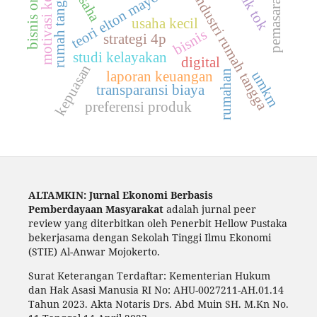
bisnis online
motivasi kerja
rumah tangga
usaha
teori elton mayo
industri rumah tangga
pemasaran
tik tok
usaha kecil
bisnis
strategi 4p
studi kelayakan
digital
kepuasan
rumahan
umkm
laporan keuangan
transparansi biaya
preferensi produk
ALTAMKIN: Jurnal Ekonomi Berbasis
Pemberdayaan Masyarakat
adalah jurnal peer
review yang diterbitkan oleh Penerbit Hellow Pustaka
bekerjasama dengan Sekolah Tinggi Ilmu Ekonomi
(STIE) Al-Anwar Mojokerto.
Surat Keterangan Terdaftar: Kementerian Hukum
dan Hak Asasi Manusia RI No: AHU-0027211-AH.01.14
Tahun 2023. Akta Notaris Drs. Abd Muin SH. M.Kn No.