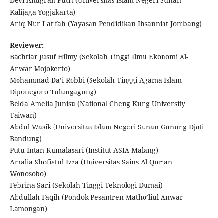
Devi Anugrah Putri (Universitas Islam Negeri Sunan
Kalijaga Yogjakarta)
Aniq Nur Latifah (Yayasan Pendidikan Ihsanniat Jombang)
Reviewer:
Bachtiar Jusuf Hilmy (Sekolah Tinggi Ilmu Ekonomi Al-
Anwar Mojokerto)
Mohammad Da’i Robbi (Sekolah Tinggi Agama Islam
Diponegoro Tulungagung)
Belda Amelia Junisu (National Cheng Kung University
Taiwan)
Abdul Wasik (Universitas Islam Negeri Sunan Gunung Djati
Bandung)
Putu Intan Kumalasari (Institut ASIA Malang)
Amalia Shofiatul Izza (Universitas Sains Al-Qur’an
Wonosobo)
Febrina Sari (Sekolah Tinggi Teknologi Dumai)
Abdullah Faqih (Pondok Pesantren Matho’liul Anwar
Lamongan)